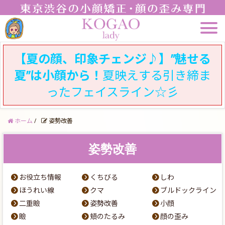
【夏の顔、印象チェンジ♪】”魅せる
夏”は小顔から！
夏映えする引き締ま
ったフェイスライン☆彡
ホーム
/
姿勢改善
姿勢改善
お役立ち情報
くちびる
しわ
ほうれい線
クマ
ブルドックライン
二重瞼
姿勢改善
小顔
瞼
頬のたるみ
顔の歪み